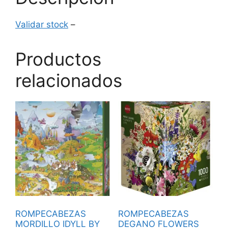
Validar stock
–
Productos
relacionados
ROMPECABEZAS
ROMPECABEZAS
MORDILLO IDYLL BY
DEGANO FLOWERS