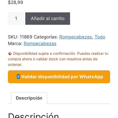
$
28,99
PORTAPUZZLE
Añadir al carrito
ENROLLABLE
HASTA
2000
SKU:
11869
Categorías:
Rompecabezas
,
Todo
PIEZAS
Marca:
Rompecabezas
HEYE
Disponibilidad sujeta a confirmación. Puedes realizar tu
cantidad
compra ahora o validar stock con nosotros antes de
ordenar.
Validar disponibilidad por WhatsApp
Descripción
Descripción