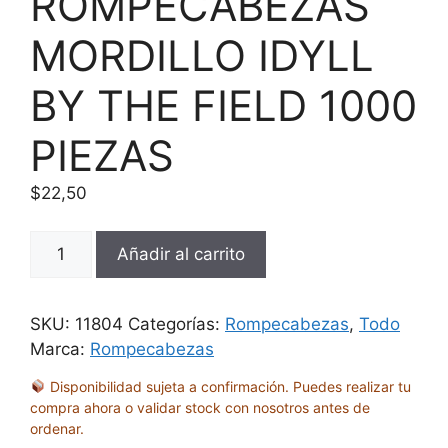
ROMPECABEZAS
MORDILLO IDYLL
BY THE FIELD 1000
PIEZAS
$
22,50
ROMPECABEZAS
Añadir al carrito
MORDILLO
IDYLL
BY
SKU:
11804
Categorías:
Rompecabezas
,
Todo
THE
Marca:
Rompecabezas
FIELD
Disponibilidad sujeta a confirmación. Puedes realizar tu
1000
compra ahora o validar stock con nosotros antes de
PIEZAS
ordenar.
cantidad