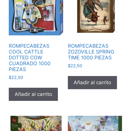
ROMPECABEZAS
ROMPECABEZAS
COOL CATTLE
ZOZOVILLE SPRING
DOTTED COW
TIME 1000 PIEZAS
CUADRADO 1000
$
22,50
PIEZAS
$
22,50
Añadir al carrito
Añadir al carrito