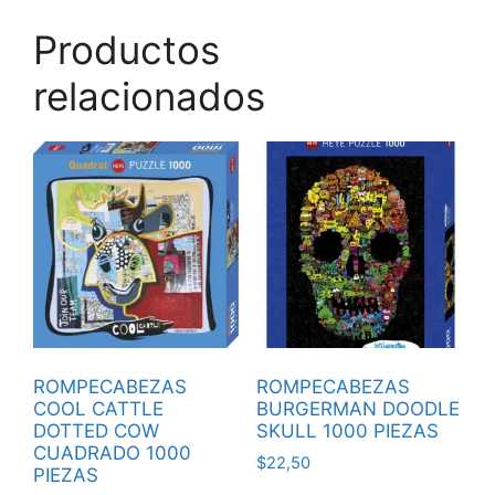
Productos
relacionados
ROMPECABEZAS
ROMPECABEZAS
COOL CATTLE
BURGERMAN DOODLE
DOTTED COW
SKULL 1000 PIEZAS
CUADRADO 1000
$
22,50
PIEZAS