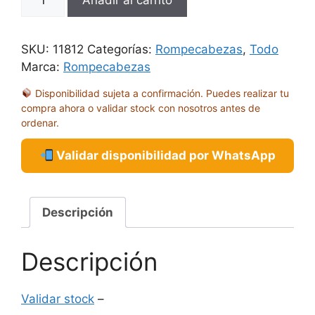
AVH
HERD
OF
SKU:
11812
Categorías:
Rompecabezas
,
Todo
ELEPHANTS
Marca:
Rompecabezas
PANORAMICO
Disponibilidad sujeta a confirmación. Puedes realizar tu
2000
compra ahora o validar stock con nosotros antes de
PIEZAS
ordenar.
cantidad
Validar disponibilidad por WhatsApp
Descripción
Descripción
Validar stock
–