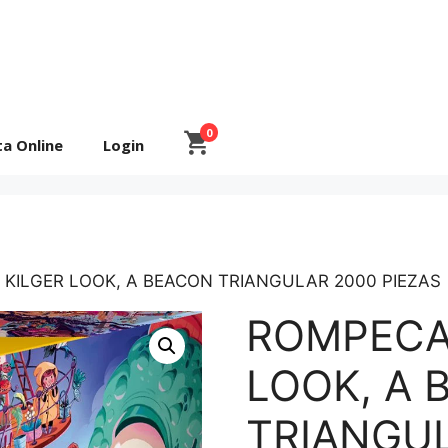
0
ta Online
Login
KILGER LOOK, A BEACON TRIANGULAR 2000 PIEZAS
ROMPECA
LOOK, A 
TRIANGU