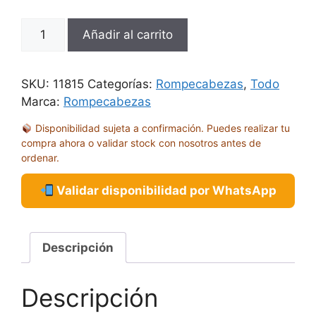
ROMPECABEZAS
Añadir al carrito
DEGANO
ZOO
AFRICAN
SKU:
11815
Categorías:
Rompecabezas
,
Todo
HABITAT
Marca:
Rompecabezas
1000
Disponibilidad sujeta a confirmación. Puedes realizar tu
PIEZAS
compra ahora o validar stock con nosotros antes de
cantidad
ordenar.
Validar disponibilidad por WhatsApp
Descripción
Descripción