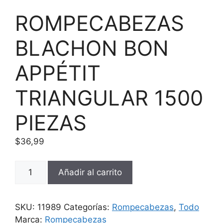
ROMPECABEZAS
BLACHON BON
APPÉTIT
TRIANGULAR 1500
PIEZAS
$
36,99
ROMPECABEZAS
Añadir al carrito
BLACHON
BON
APPÉTIT
SKU:
11989
Categorías:
Rompecabezas
,
Todo
TRIANGULAR
Marca:
Rompecabezas