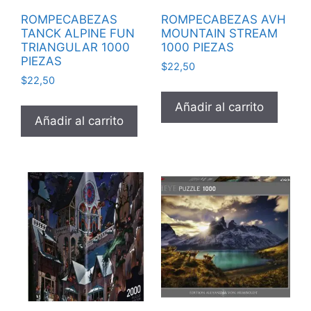
ROMPECABEZAS
ROMPECABEZAS AVH
TANCK ALPINE FUN
MOUNTAIN STREAM
TRIANGULAR 1000
1000 PIEZAS
PIEZAS
$
22,50
$
22,50
Añadir al carrito
Añadir al carrito