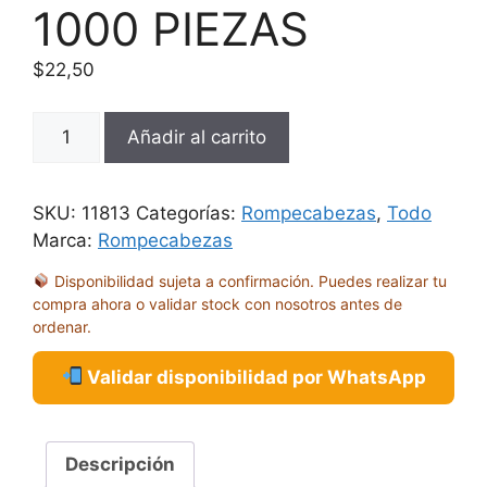
1000 PIEZAS
$
22,50
ROMPECABEZAS
Añadir al carrito
BIKE
ART
FREEDOM
SKU:
11813
Categorías:
Rompecabezas
,
Todo
DELUXE
Marca:
Rompecabezas
1000
Disponibilidad sujeta a confirmación. Puedes realizar tu
PIEZAS
compra ahora o validar stock con nosotros antes de
cantidad
ordenar.
Validar disponibilidad por WhatsApp
Descripción