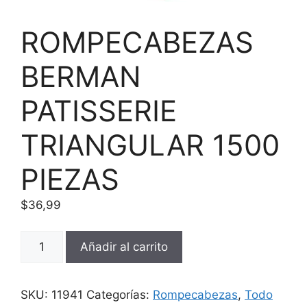
ROMPECABEZAS
BERMAN
PATISSERIE
TRIANGULAR 1500
PIEZAS
$
36,99
ROMPECABEZAS
Añadir al carrito
BERMAN
PATISSERIE
TRIANGULAR
SKU:
11941
Categorías:
Rompecabezas
,
Todo