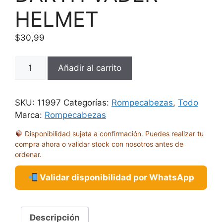
HELMET
$
30,99
ROMPECABEZAS
Añadir al carrito
4D
STAR
WARS
SKU:
11997
Categorías:
Rompecabezas
,
Todo
DARTH
Marca:
Rompecabezas
VADER
Disponibilidad sujeta a confirmación. Puedes realizar tu
HELMET
compra ahora o validar stock con nosotros antes de
cantidad
ordenar.
Validar disponibilidad por WhatsApp
Descripción