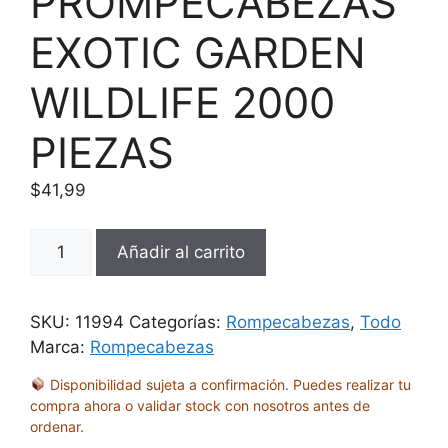
PROMPECABEZAS
EXOTIC GARDEN
WILDLIFE 2000
PIEZAS
$
41,99
PROMPECABEZAS
Añadir al carrito
EXOTIC
GARDEN
WILDLIFE
SKU:
11994
Categorías:
Rompecabezas
,
Todo
2000
Marca:
Rompecabezas
PIEZAS
Disponibilidad sujeta a confirmación. Puedes realizar tu
cantidad
compra ahora o validar stock con nosotros antes de
ordenar.