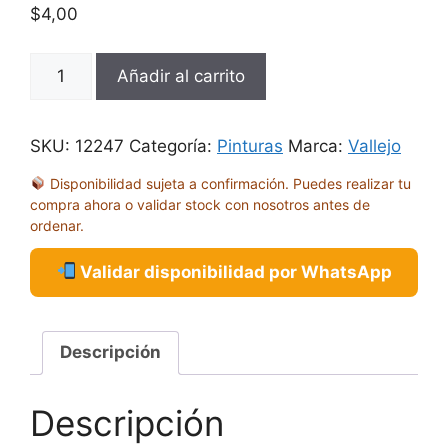
$
4,00
MC
Añadir al carrito
MADERA
CAOBA
17ML
SKU:
12247
Categoría:
Pinturas
Marca:
Vallejo
70828
Disponibilidad sujeta a confirmación. Puedes realizar tu
cantidad
compra ahora o validar stock con nosotros antes de
ordenar.
Validar disponibilidad por WhatsApp
Descripción
Descripción