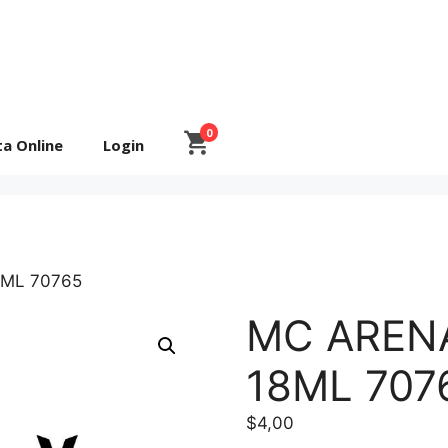
0
ta Online
Login
8ML 70765
MC AREN
18ML 707
$
4,00