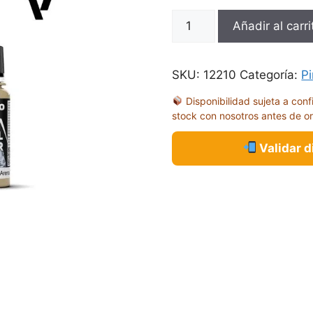
MC
Añadir al carri
ARENA
TOSTADA
18ML
SKU:
12210
Categoría:
Pi
70765
Disponibilidad sujeta a conf
cantidad
stock con nosotros antes de o
Validar 