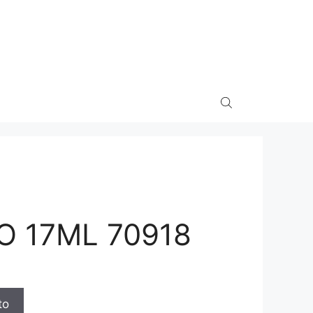
 17ML 70918
to