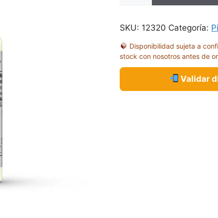
17ML
70918
SKU:
12320
Categoría:
P
cantidad
Disponibilidad sujeta a conf
stock con nosotros antes de o
Validar 