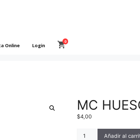
0
ta Online
Login
MC HUESO
$
4,00
MC
Añadir al carri
HUESO