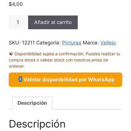
$
4,00
MC
Añadir al carrito
BLANCO
CREMA
18ML
SKU:
12211
Categoría:
Pinturas
Marca:
Vallejo
70766
Disponibilidad sujeta a confirmación. Puedes realizar tu
cantidad
compra ahora o validar stock con nosotros antes de
ordenar.
Validar disponibilidad por WhatsApp
Descripción
Descripción