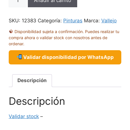
Añadir al carrito
GRIS
MARINA
17ML
SKU:
12383
Categoría:
Pinturas
Marca:
Vallejo
70991
Disponibilidad sujeta a confirmación. Puedes realizar tu
cantidad
compra ahora o validar stock con nosotros antes de
ordenar.
Validar disponibilidad por WhatsApp
Descripción
Descripción
Validar stock
–