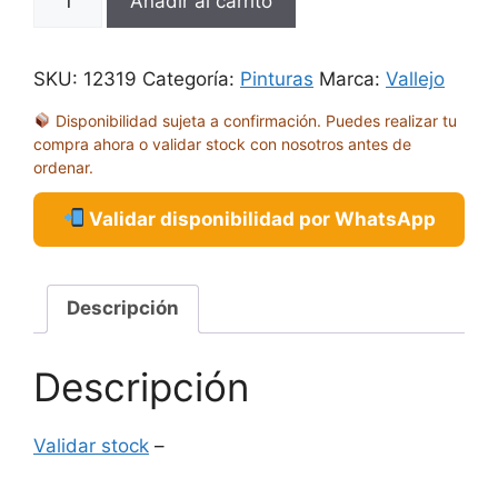
Añadir al carrito
BEIGE
17ML
70917
SKU:
12319
Categoría:
Pinturas
Marca:
Vallejo
cantidad
Disponibilidad sujeta a confirmación. Puedes realizar tu
compra ahora o validar stock con nosotros antes de
ordenar.
Validar disponibilidad por WhatsApp
Descripción
Descripción
Validar stock
–