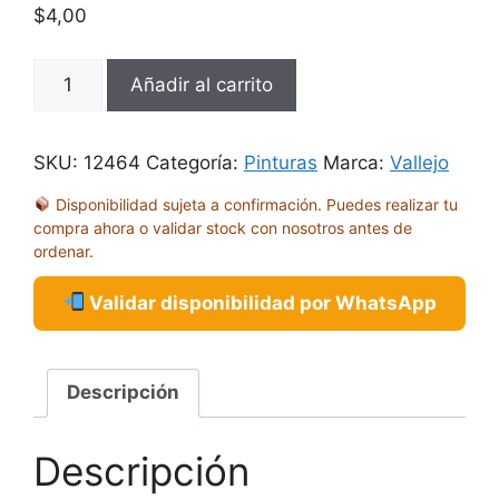
$
4,00
GC
Añadir al carrito
ORO
GLORIOSO
18ML
SKU:
12464
Categoría:
Pinturas
Marca:
Vallejo
72056
Disponibilidad sujeta a confirmación. Puedes realizar tu
cantidad
compra ahora o validar stock con nosotros antes de
ordenar.
Validar disponibilidad por WhatsApp
Descripción
Descripción