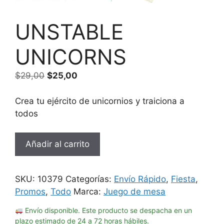
UNSTABLE
UNICORNS
El
El
$
29,00
$
25,00
precio
precio
original
actual
Crea tu ejército de unicornios y traiciona a
era:
es:
todos
$29,00.
$25,00.
UNSTABLE
Añadir al carrito
UNICORNS
cantidad
SKU:
10379
Categorías:
Envío Rápido
,
Fiesta
,
Promos
,
Todo
Marca:
Juego de mesa
Envío disponible. Este producto se despacha en un
plazo estimado de 24 a 72 horas hábiles.