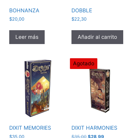
BOHNANZA
DOBBLE
$
20,00
$
22,30
Leer más
Añadir al carrito
Agotado
DIXIT MEMORIES
DIXIT HARMONIES
El
El
$
35,00
$
35,00
$
28,99