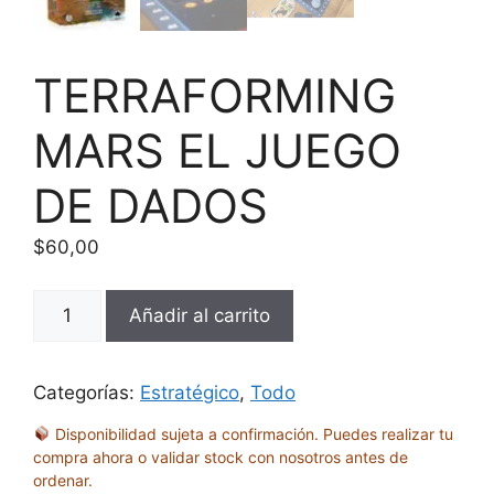
TERRAFORMING
MARS EL JUEGO
DE DADOS
$
60,00
TERRAFORMING
Añadir al carrito
MARS
EL
JUEGO
Categorías:
Estratégico
,
Todo
DE
Disponibilidad sujeta a confirmación. Puedes realizar tu
DADOS
compra ahora o validar stock con nosotros antes de
cantidad
ordenar.