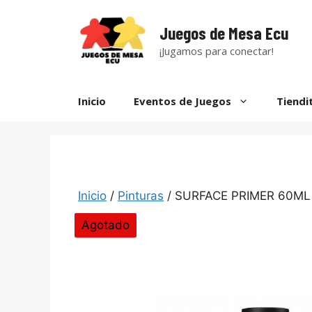
Saltar
al
Juegos de Mesa Ecu
contenido
¡Jugamos para conectar!
Inicio
Eventos de Juegos
Tiendi
Inicio
/
Pinturas
/ SURFACE PRIMER 60M
Agotado