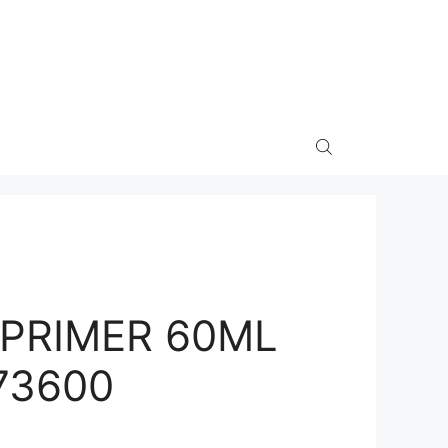
 PRIMER 60ML
73600