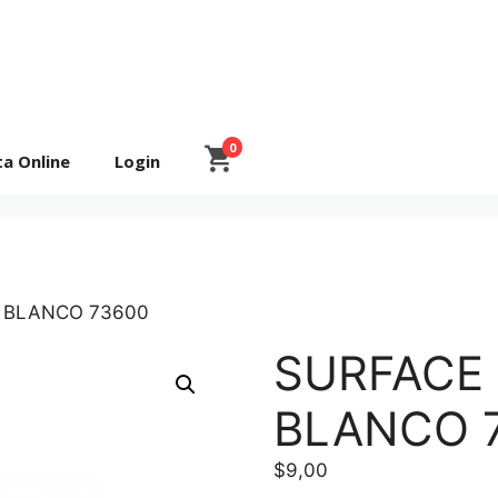
0
ta Online
Login
L BLANCO 73600
SURFACE
BLANCO 
$
9,00