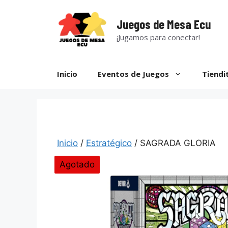
Saltar
al
Juegos de Mesa Ecu
contenido
¡Jugamos para conectar!
Inicio
Eventos de Juegos
Tiendi
Inicio
/
Estratégico
/ SAGRADA GLORIA
Agotado