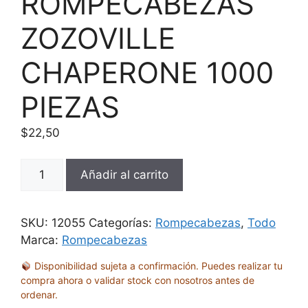
ROMPECABEZAS
ZOZOVILLE
CHAPERONE 1000
PIEZAS
$
22,50
ROMPECABEZAS
Añadir al carrito
ZOZOVILLE
CHAPERONE
1000
SKU:
12055
Categorías:
Rompecabezas
,
Todo
PIEZAS
Marca:
Rompecabezas
cantidad
Disponibilidad sujeta a confirmación. Puedes realizar tu
compra ahora o validar stock con nosotros antes de
ordenar.