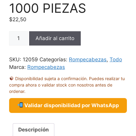
1000 PIEZAS
$
22,50
ROMPECABEZAS
Añadir al carrito
SUPER
MARIO
CHAOS
SKU:
12059
Categorías:
Rompecabezas
,
Todo
&
Marca:
Rompecabezas
FUN
Disponibilidad sujeta a confirmación. Puedes realizar tu
1000
compra ahora o validar stock con nosotros antes de
PIEZAS
ordenar.
cantidad
Validar disponibilidad por WhatsApp
Descripción