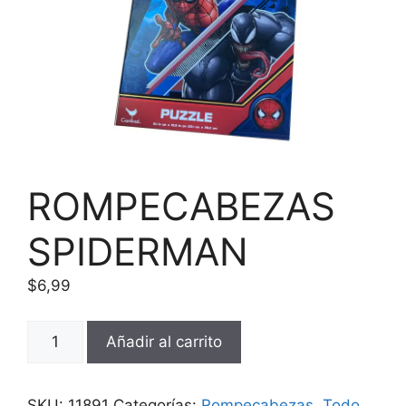
ROMPECABEZAS
SPIDERMAN
$
6,99
ROMPECABEZAS
Añadir al carrito
SPIDERMAN
cantidad
SKU:
11891
Categorías:
Rompecabezas
,
Todo