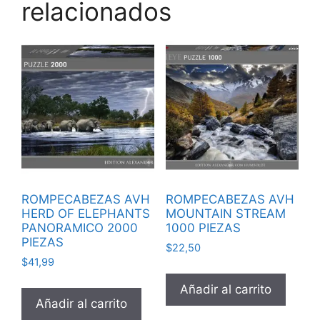
relacionados
ROMPECABEZAS AVH
ROMPECABEZAS AVH
HERD OF ELEPHANTS
MOUNTAIN STREAM
PANORAMICO 2000
1000 PIEZAS
PIEZAS
$
22,50
$
41,99
Añadir al carrito
Añadir al carrito