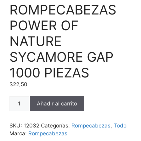
ROMPECABEZAS
POWER OF
NATURE
SYCAMORE GAP
1000 PIEZAS
$
22,50
ROMPECABEZAS
Añadir al carrito
POWER
OF
NATURE
SKU:
12032
Categorías:
Rompecabezas
,
Todo
SYCAMORE
Marca:
Rompecabezas
GAP