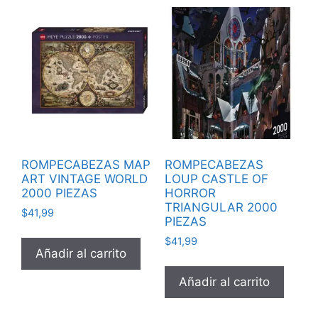
ROMPECABEZAS MAP
ROMPECABEZAS
ART VINTAGE WORLD
LOUP CASTLE OF
2000 PIEZAS
HORROR
TRIANGULAR 2000
$
41,99
PIEZAS
$
41,99
Añadir al carrito
Añadir al carrito