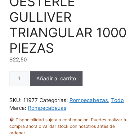
OESTERLE
GULLIVER
TRIANGULAR 1000
PIEZAS
$
22,50
ROMPECABEZAS
Añadir al carrito
OESTERLE
GULLIVER
TRIANGULAR
SKU:
11977
Categorías:
Rompecabezas
,
Todo
1000
Marca:
Rompecabezas
PIEZAS
Disponibilidad sujeta a confirmación. Puedes realizar tu
cantidad
compra ahora o validar stock con nosotros antes de
ordenar.