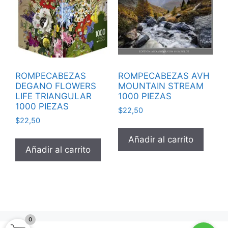
ROMPECABEZAS
ROMPECABEZAS AVH
DEGANO FLOWERS
MOUNTAIN STREAM
LIFE TRIANGULAR
1000 PIEZAS
1000 PIEZAS
$
22,50
$
22,50
Añadir al carrito
Añadir al carrito
0