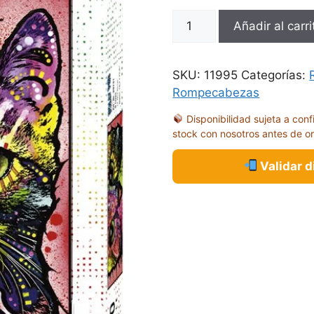
ROMPECABEZAS
Añadir al carri
JOLLY
PETS
9
SKU:
11995
Categorías:
LIVES
Rompecabezas
1000
Disponibilidad sujeta a conf
PIEZAS
stock con nosotros antes de o
cantidad
Validar 