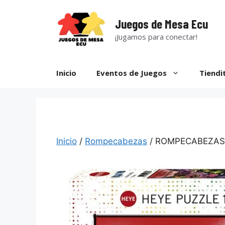
Saltar
al
Juegos de Mesa Ecu
contenido
¡Jugamos para conectar!
Inicio
Eventos de Juegos
Tiendi
Inicio
/
Rompecabezas
/ ROMPECABEZAS 