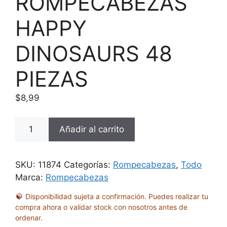
ROMPECABEZAS
HAPPY
DINOSAURS 48
PIEZAS
$
8,99
ROMPECABEZAS
Añadir al carrito
HAPPY
DINOSAURS
48
SKU:
11874
Categorías:
Rompecabezas
,
Todo
PIEZAS
Marca:
Rompecabezas
cantidad
Disponibilidad sujeta a confirmación. Puedes realizar tu
compra ahora o validar stock con nosotros antes de
ordenar.