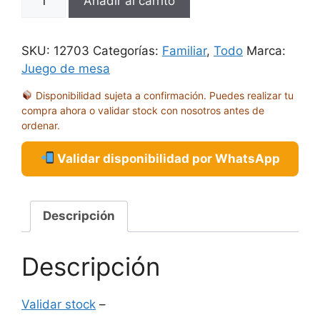
Añadir al carrito
STOP
FAMILY
cantidad
SKU:
12703
Categorías:
Familiar
,
Todo
Marca:
Juego de mesa
Disponibilidad sujeta a confirmación. Puedes realizar tu
compra ahora o validar stock con nosotros antes de
ordenar.
Validar disponibilidad por WhatsApp
Descripción
Descripción
Validar stock
–