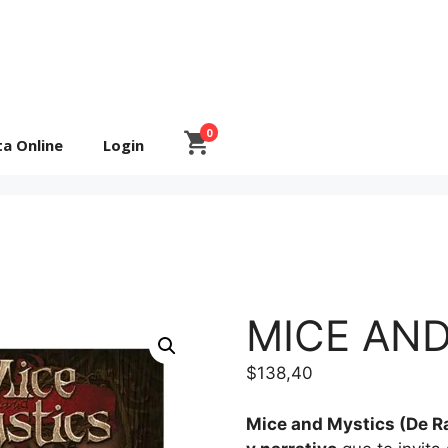
0
ta Online
Login
MICE AN
$
138,40
Mice and Mystics (De R