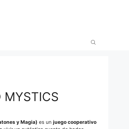
D MYSTICS
atones y Magia)
es un
juego cooperativo