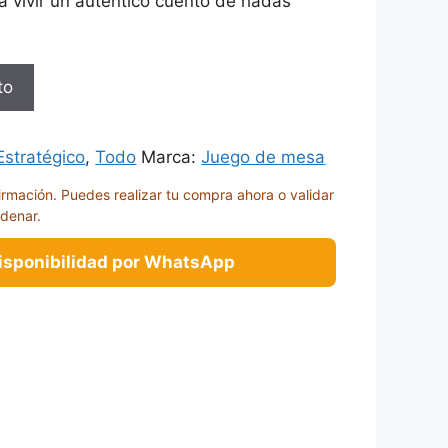
 a vivir un auténtico cuento de hadas
to
Estratégico
,
Todo
Marca:
Juego de mesa
irmación. Puedes realizar tu compra ahora o validar
rdenar.
disponibilidad por WhatsApp