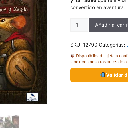
y narrativo
que te invita
convertido en aventura.
MICE
Añadir al carri
AND
MYSTICS
cantidad
SKU:
12790
Categorías:
Disponibilidad sujeta a conf
stock con nosotros antes de o
Validar 