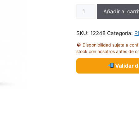
MC
Añadir al carri
ROJO
AMARANTH
17ML
SKU:
12248
Categoría:
P
70829
Disponibilidad sujeta a conf
cantidad
stock con nosotros antes de o
Validar 