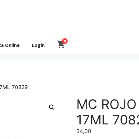
0
ta Online
Login
7ML 70829
MC ROJO
17ML 708
$
4,00