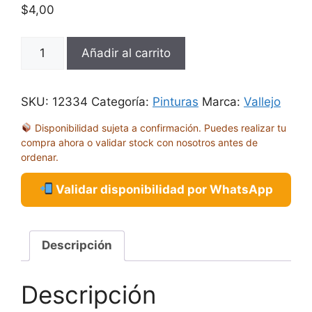
$
4,00
MC
Añadir al carrito
MARRON
CUERO
17ML
SKU:
12334
Categoría:
Pinturas
Marca:
Vallejo
70940
Disponibilidad sujeta a confirmación. Puedes realizar tu
cantidad
compra ahora o validar stock con nosotros antes de
ordenar.
Validar disponibilidad por WhatsApp
Descripción
Descripción