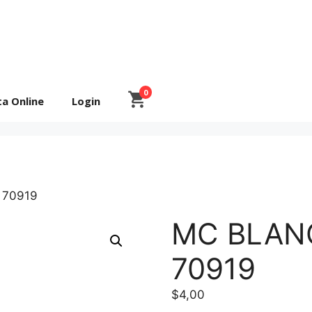
0
ta Online
Login
 70919
MC BLAN
70919
$
4,00