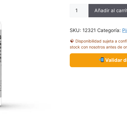
MC
Añadir al carri
BLANCO
FRIO
17ML
SKU:
12321
Categoría:
Pi
70919
Disponibilidad sujeta a conf
cantidad
stock con nosotros antes de o
Validar 