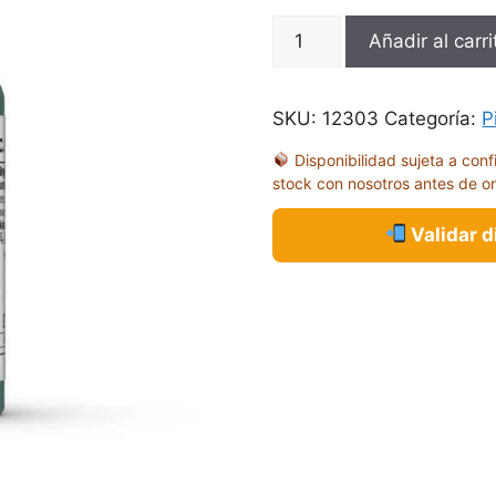
MC
Añadir al carri
A.CAM.VERDE
EXTRA
OSCURO
SKU:
12303
Categoría:
P
17ML
Disponibilidad sujeta a conf
70896
stock con nosotros antes de o
cantidad
Validar 