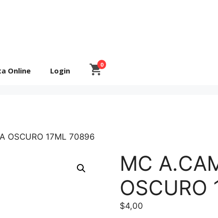
0
ta Online
Login
RA OSCURO 17ML 70896
MC A.CA
OSCURO 
$
4,00