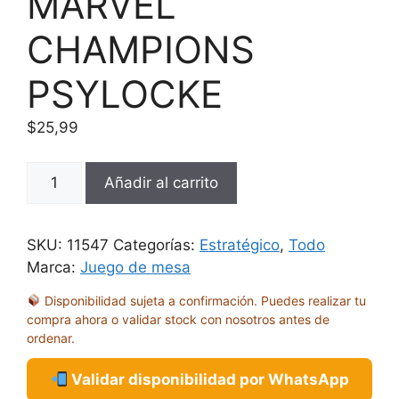
MARVEL
CHAMPIONS
PSYLOCKE
$
25,99
MARVEL
Añadir al carrito
CHAMPIONS
PSYLOCKE
cantidad
SKU:
11547
Categorías:
Estratégico
,
Todo
Marca:
Juego de mesa
Disponibilidad sujeta a confirmación. Puedes realizar tu
compra ahora o validar stock con nosotros antes de
ordenar.
Validar disponibilidad por WhatsApp