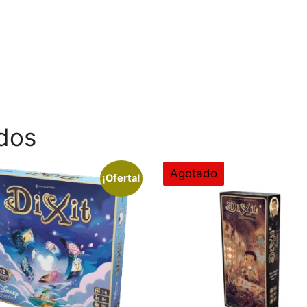
dos
Agotado
¡Oferta!