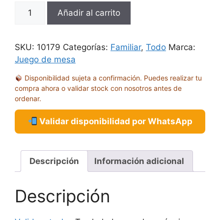
GO
Añadir al carrito
GO
GELATO
cantidad
SKU:
10179
Categorías:
Familiar
,
Todo
Marca:
Juego de mesa
Disponibilidad sujeta a confirmación. Puedes realizar tu
compra ahora o validar stock con nosotros antes de
ordenar.
Validar disponibilidad por WhatsApp
Descripción
Información adicional
Descripción