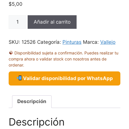
$
5,00
GC
Añadir al carrito
XPRC
PIEL
DE
SKU:
12526
Categoría:
Pinturas
Marca:
Vallejo
ENANO
Disponibilidad sujeta a confirmación. Puedes realizar tu
18ML
compra ahora o validar stock con nosotros antes de
72402
ordenar.
cantidad
Validar disponibilidad por WhatsApp
Descripción
Descripción