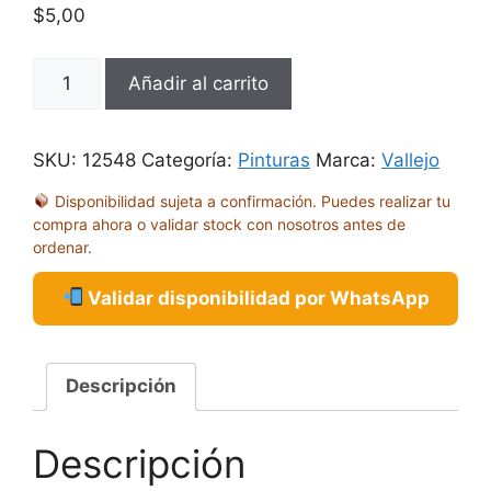
$
5,00
GC
Añadir al carrito
XPRC
MEDIUM
XPRESS
SKU:
12548
Categoría:
Pinturas
Marca:
Vallejo
18ML
Disponibilidad sujeta a confirmación. Puedes realizar tu
72448
compra ahora o validar stock con nosotros antes de
cantidad
ordenar.
Validar disponibilidad por WhatsApp
Descripción
Descripción