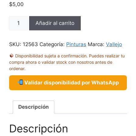
$
5,00
GC
Añadir al carrito
XPRC
GRIS
ICEBERG
SKU:
12563
Categoría:
Pinturas
Marca:
Vallejo
XPRESS
Disponibilidad sujeta a confirmación. Puedes realizar tu
18ML
compra ahora o validar stock con nosotros antes de
72463
ordenar.
cantidad
Validar disponibilidad por WhatsApp
Descripción
Descripción