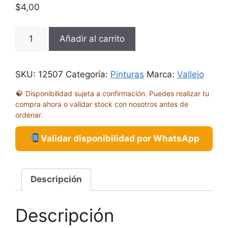
$
4,00
GC
Añadir al carrito
PURPURA
MEDIANOCHE
18ML
SKU:
12507
Categoría:
Pinturas
Marca:
Vallejo
72116
Disponibilidad sujeta a confirmación. Puedes realizar tu
cantidad
compra ahora o validar stock con nosotros antes de
ordenar.
Validar disponibilidad por WhatsApp
Descripción
Descripción