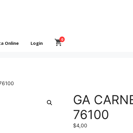
0
ta Online
Login
76100
GA CARN
76100
$
4,00