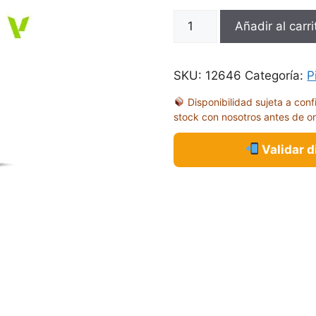
GA
Añadir al carri
CARNE
ROSA
18ML
SKU:
12646
Categoría:
P
76100
Disponibilidad sujeta a conf
cantidad
stock con nosotros antes de o
Validar 