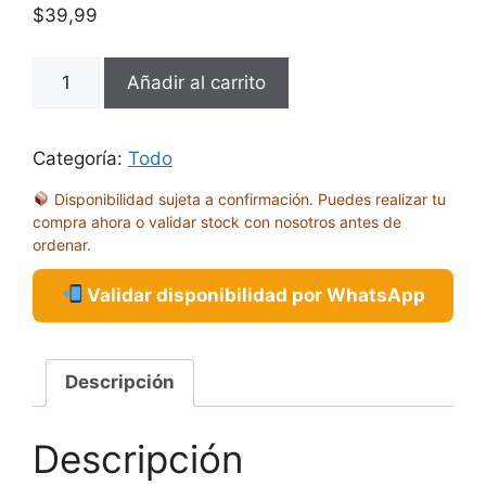
$
39,99
FINAL
Añadir al carrito
GIRL
SACRED
GROVES
Categoría:
Todo
INKANYAMBA
Disponibilidad sujeta a confirmación. Puedes realizar tu
cantidad
compra ahora o validar stock con nosotros antes de
ordenar.
Validar disponibilidad por WhatsApp
Descripción
Descripción