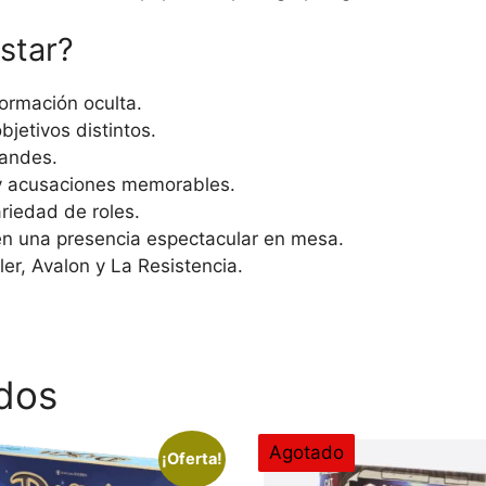
star?
ormación oculta.
jetivos distintos.
randes.
 y acusaciones memorables.
ariedad de roles.
 una presencia espectacular en mesa.
er, Avalon y La Resistencia.
dos
Agotado
¡Oferta!