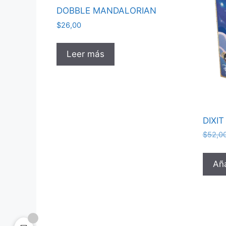
DOBBLE MANDALORIAN
$
26,00
Leer más
DIXIT
$
52,0
Aña