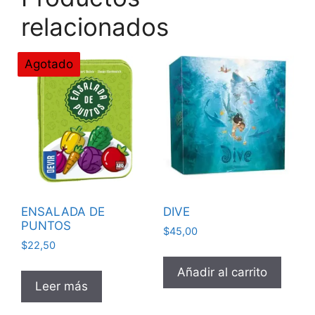
relacionados
Agotado
ENSALADA DE
DIVE
PUNTOS
$
45,00
$
22,50
Añadir al carrito
Leer más