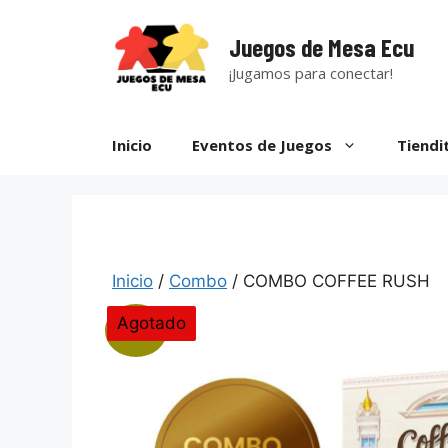
Saltar
al
Juegos de Mesa Ecu
contenido
¡Jugamos para conectar!
Inicio
Eventos de Juegos
Tiendi
Inicio
/
Combo
/ COMBO COFFEE RUSH
Agotado
¡Oferta!