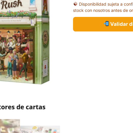
Disponibilidad sujeta a conf
$91,00.
$78,00.
stock con nosotros antes de o
Validar 