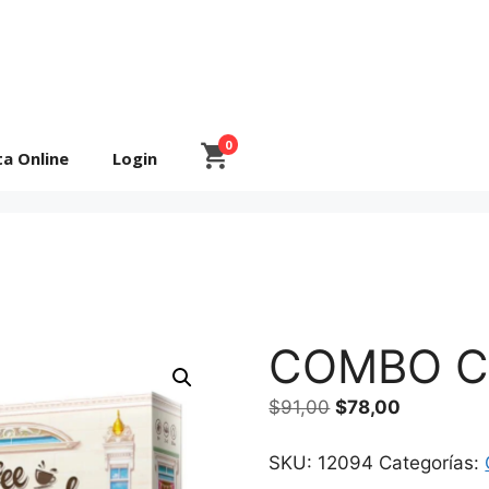
0
ta Online
Login
COMBO C
El
El
$
91,00
$
78,00
precio
precio
original
actual
SKU:
12094
Categorías:
era:
es: