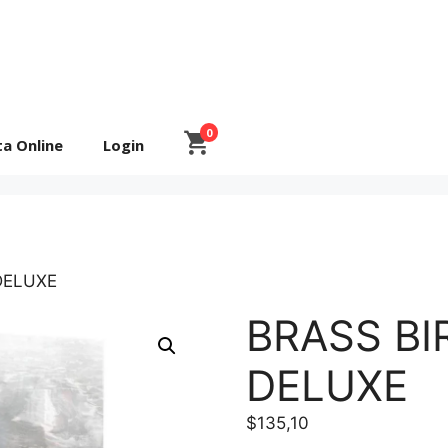
0
ta Online
Login
DELUXE
BRASS B
DELUXE
$
135,10