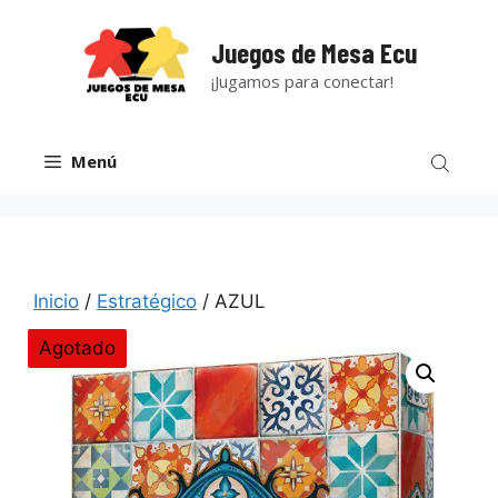
Saltar
al
Juegos de Mesa Ecu
contenido
¡Jugamos para conectar!
Menú
Inicio
/
Estratégico
/ AZUL
Agotado