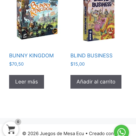
BUNNY KINGDOM
BLIND BUSINESS
$
70,50
$
15,00
Leer más
Añadir al carrito
0
© 2026 Juegos de Mesa Ecu
• Creado con