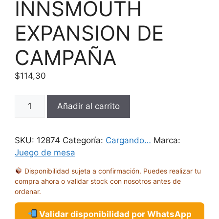
INNSMOUTH
EXPANSION DE
CAMPAÑA
$
114,30
ARKHAM
Añadir al carrito
HORROR
LCG:
LA
SKU:
12874
Categoría:
Cargando…
Marca:
CONSPIRACION
Juego de mesa
DE
Disponibilidad sujeta a confirmación. Puedes realizar tu
INNSMOUTH
compra ahora o validar stock con nosotros antes de
EXPANSION
ordenar.
DE
CAMPAÑA
Validar disponibilidad por WhatsApp